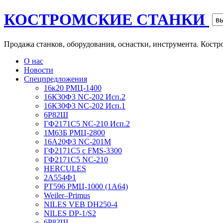
КОСТРОМСКИЕ СТАНКИ
Продажа станков, оборудования, оснастки, инструмента. Костр
О нас
Новости
Спецпредложения
16к20 РМЦ-1400
16К30Ф3 NC-202 Исп.2
16К30Ф3 NC-202 Исп.1
6Р82Ш
ГФ2171C5 NC-210 Исп.2
1М63Б РМЦ-2800
16А20Ф3 NC-201M
ГФ2171С5 с FMS-3300
ГФ2171C5 NC-210
HERCULES
2А554Ф1
РТ596 РМЦ-1000 (1А64)
Weiler–Primus
NILES VEB DH250-4
NILES DP-1/S2
6Р83Ш