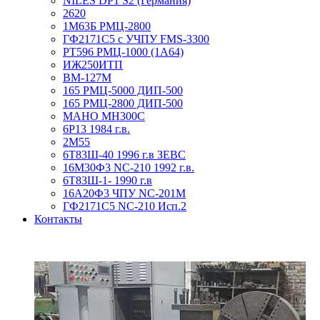
NILES DP1 S2 (Германия)
2620
1М63Б РМЦ-2800
ГФ2171С5 с УЧПУ FMS-3300
РТ596 РМЦ-1000 (1А64)
ИЖ250ИТП
ВМ-127М
165 РМЦ-5000 ДИП-500
165 РМЦ-2800 ДИП-500
MAHO MH300C
6Р13 1984 г.в.
2М55
6Т83Ш-40 1996 г.в ЗЕВС
16М30Ф3 NC-210 1992 г.в.
6Т83Ш-1- 1990 г.в
16А20Ф3 ЧПУ NC-201M
ГФ2171C5 NC-210 Исп.2
Контакты