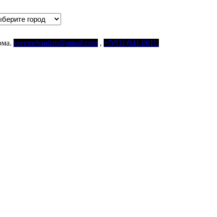
ома.
specmehanizm@gmail.com
,
+7(911)941-0011.